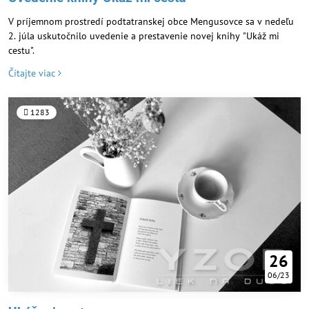
V príjemnom prostredí podtatranskej obce Mengusovce sa v nedeľu
2. júla uskutočnilo uvedenie a prestavenie novej knihy "Ukáž mi
cestu".
Čítajte viac
1283
26
06/23