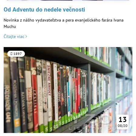
Od Adventu do nedele večnosti
Novinka z nášho vydavateľstva a pera evanjelického farára Ivana
Muchu
Čítajte viac
1897
13
08/20