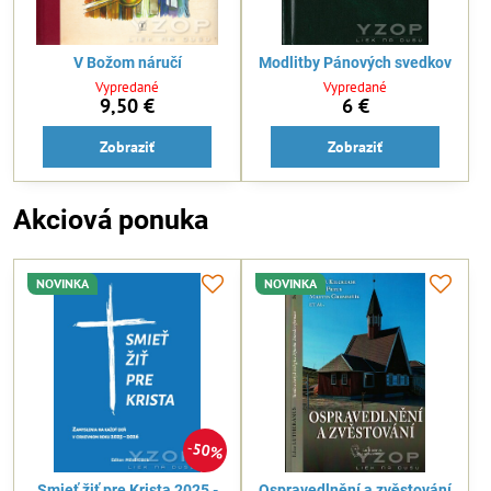
V Božom náručí
Modlitby Pánových svedkov
Vypredané
Vypredané
9,50 €
6 €
Zobraziť
Zobraziť
Akciová ponuka
NOVINKA
NOVINKA
50%
Smieť žiť pre Krista 2025 -
Ospravedlnění a zvěstování