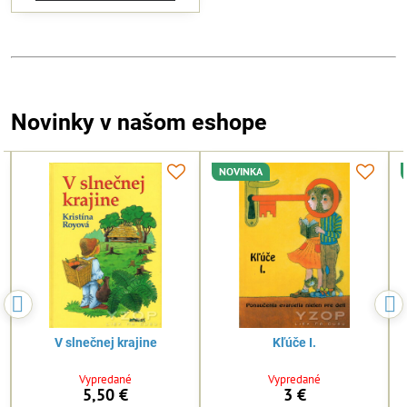
Novinky v našom eshope
NOVINKA
NOVINKA
50%
Ospravedlnění a zvěstování
Smieť žiť pre Krista 2025 -
2026
Skladom
Skladom
15,50 €
5,99 €