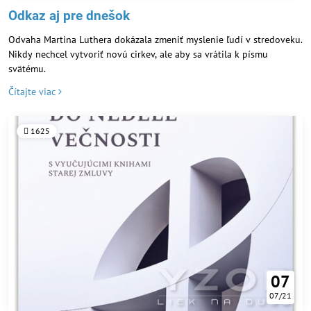
Odkaz aj pre dnešok
Odvaha Martina Luthera dokázala zmeniť myslenie ľudí v stredoveku.
Nikdy nechcel vytvoriť novú cirkev, ale aby sa vrátila k písmu
svätému.
Čítajte viac
1625
07
07/21