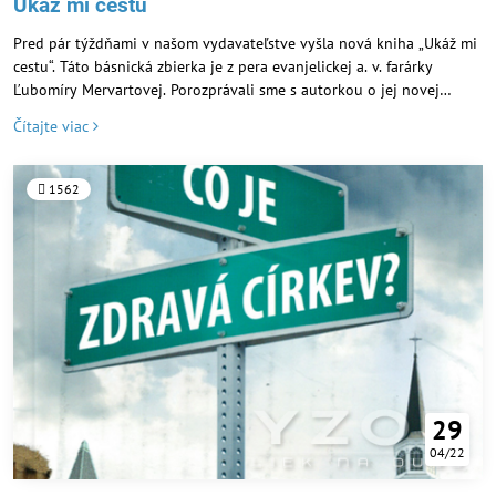
Ukáž mi cestu
Pred pár týždňami v našom vydavateľstve vyšla nová kniha „Ukáž mi
cestu“. Táto básnická zbierka je z pera evanjelickej a. v. farárky
Ľubomíry Mervartovej. Porozprávali sme s autorkou o jej novej
knihe, o jej inšpirácií a či ešte pre nás pripravuje niečo ďalšie.
Čítajte viac
1562
29
04/22