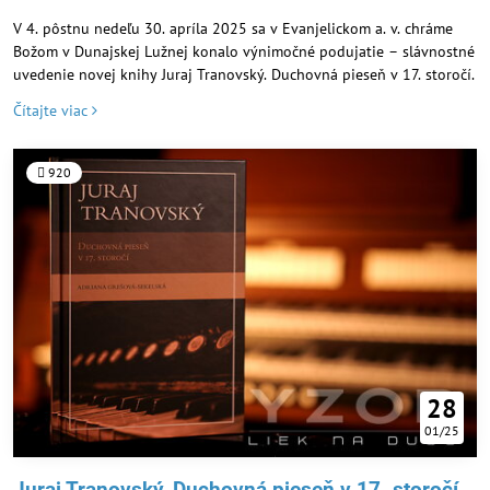
V 4. pôstnu nedeľu 30. apríla 2025 sa v Evanjelickom a. v. chráme
Božom v Dunajskej Lužnej konalo výnimočné podujatie – slávnostné
uvedenie novej knihy Juraj Tranovský. Duchovná pieseň v 17. storočí.
Čítajte viac
920
28
01/25
Juraj Tranovský, Duchovná pieseň v 17. storočí