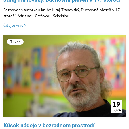
Rozhovor s autorkou knihy Juraj Tranovský, Duchovná pieseň v 17.
storočí, Adrianou Grešovou-Sekelskou
Čítajte viac
1244
19
02/24
Kúsok nádeje v bezradnom prostredí