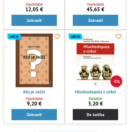
Vypredané
Vypredané
12,05 €
45,65 €
Zobraziť
Zobraziť
AKCIA
AKCIA
8%
Kto je Ježiš
Hluchoslepota v cirkvi
Vypredané
Skladom
9,20 €
3,20 €
Zobraziť
Do košíka