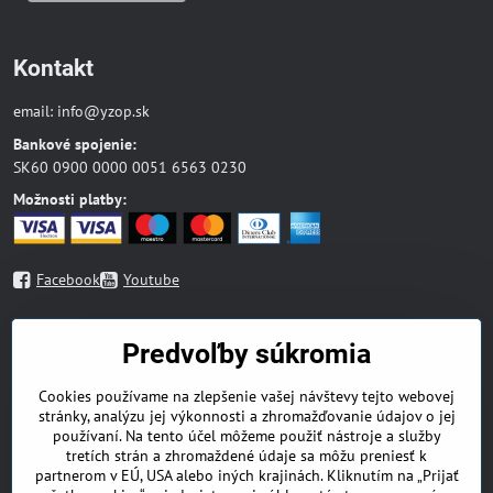
Kontakt
email:
info@yzop.sk
Bankové spojenie:
SK60 0900 0000 0051 6563 0230
Možnosti platby:
Facebook
Youtube
Mapa stránky
Predvoľby súkromia
Blog
Cookies používame na zlepšenie vašej návštevy tejto webovej
Náboženská literatúra
stránky, analýzu jej výkonnosti a zhromažďovanie údajov o jej
Beletria
používaní. Na tento účel môžeme použiť nástroje a služby
Odborná literatúra
tretích strán a zhromaždené údaje sa môžu preniesť k
Deti a mládež
partnerom v EÚ, USA alebo iných krajinách. Kliknutím na „Prijať