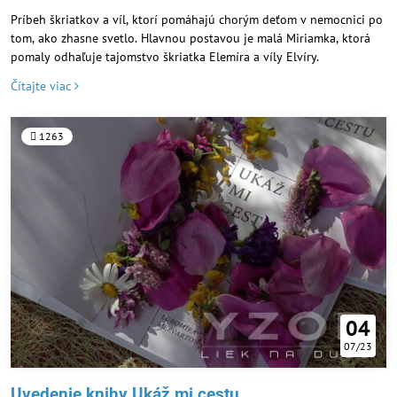
Príbeh škriatkov a víl, ktorí pomáhajú chorým deťom v nemocnici po
tom, ako zhasne svetlo. Hlavnou postavou je malá Miriamka, ktorá
pomaly odhaľuje tajomstvo škriatka Elemíra a víly Elvíry.
Čítajte viac
1263
04
07/23
Uvedenie knihy Ukáž mi cestu