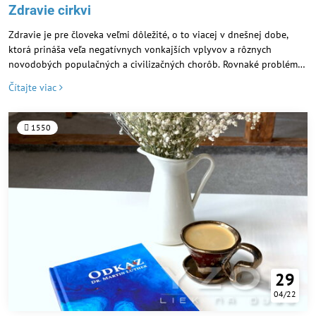
Zdravie cirkvi
Zdravie je pre človeka veľmi dôležité, o to viacej v dnešnej dobe,
ktorá prináša veľa negatívnych vonkajších vplyvov a rôznych
novodobých populačných a civilizačných chorôb. Rovnaké problémy
a vplyvy ohrozujú aj dnešnú cirkev.
Čítajte viac
1550
29
04/22