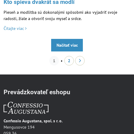
Kto spieva dvakrát sa modlí
Pieseň a modlitba sú dokonalými spôsobmi ako vyjadriť svoje
radosti, žiale a otvoriť svoju myseľ a srdce.
Čítajte viac
Načítať viac
1
2
Prevádzkovateľ eshopu
Confessio Augustana, spol. s r. o.
Mengusovce 194
059 36