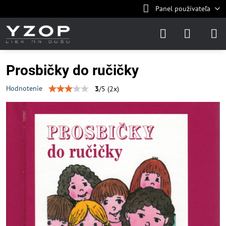
Panel používateľa
Prosbičky do ručičky
Hodnotenie
3
/
5
(
2
x)