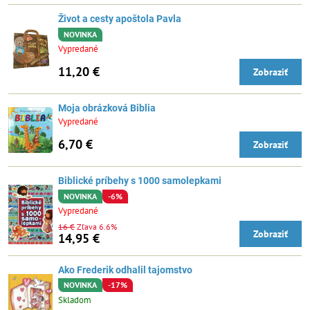
Život a cesty apoštola Pavla
NOVINKA
Vypredané
11,20 €
Zobraziť
Moja obrázková Biblia
Vypredané
6,70 €
Zobraziť
Biblické príbehy s 1000 samolepkami
NOVINKA
-6%
Vypredané
16 €
Zľava 6.6%
Zobraziť
14,95 €
Ako Frederik odhalil tajomstvo
NOVINKA
-17%
Skladom