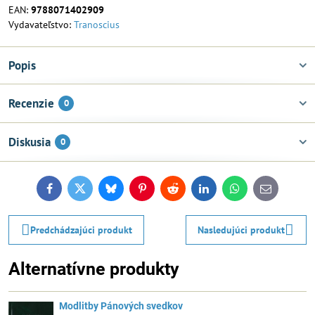
EAN:
9788071402909
Vydavateľstvo:
Tranoscius
Popis
Recenzie
0
Diskusia
0
Facebook
Twitter
Bluesky
Pinterest
Reddit
LinkedIn
WhatsApp
E-
mail
Predchádzajúci produkt
Nasledujúci produkt
Alternatívne produkty
Modlitby Pánových svedkov