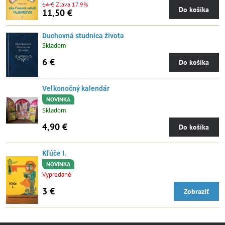
14 €
Zľava 17.9%
Do košíka
11,50 €
Duchovná studnica života
Skladom
6 €
Do košíka
Veľkonočný kalendár
NOVINKA
Skladom
4,90 €
Do košíka
Kľúče I.
NOVINKA
Vypredané
3 €
Zobraziť