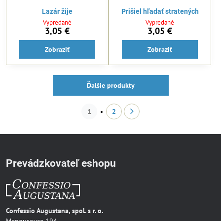
Lazár žije
Prišiel hľadať stratených
Vypredané
Vypredané
3,05 €
3,05 €
Zobraziť
Zobraziť
Ďalšie produkty
1
2
Prevádzkovateľ eshopu
Confessio Augustana, spol. s r. o.