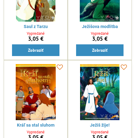
Saul z Tarzu
Ježišova modlitba
Vypredané
Vypredané
3,05 €
3,05 €
Zobraziť
Zobraziť
Kráľ sa stal sluhom
Ježiš žije!
Vypredané
Vypredané
3,05 €
3,05 €