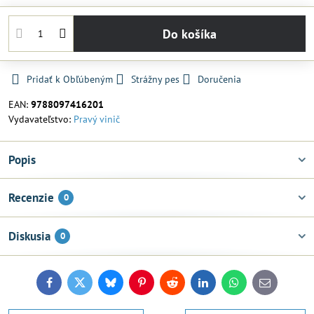
Do košíka
Pridať k Obľúbeným
Strážny pes
Doručenia
EAN:
9788097416201
Vydavateľstvo:
Pravý vinič
Popis
Recenzie
0
Diskusia
0
Facebook
Twitter
Bluesky
Pinterest
Reddit
LinkedIn
WhatsApp
E-
mail