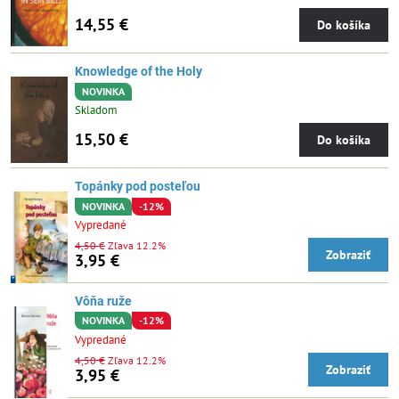
14,55 €
Do košíka
Knowledge of the Holy
NOVINKA
Skladom
15,50 €
Do košíka
Topánky pod posteľou
NOVINKA
-12%
Vypredané
4,50 €
Zľava 12.2%
Zobraziť
3,95 €
Vôňa ruže
NOVINKA
-12%
Vypredané
4,50 €
Zľava 12.2%
Zobraziť
3,95 €