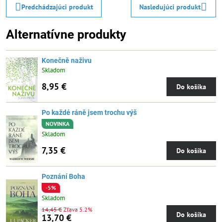
Predchádzajúci produkt
Nasledujúci produkt
Alternatívne produkty
Konečně naživu
Skladom
8,95 €
Do košíka
Po každé ráně jsem trochu výš
NOVINKA
Skladom
7,35 €
Do košíka
Poznání Boha
-5%
Skladom
14,45 €
Zľava 5.2%
Do košíka
13,70 €