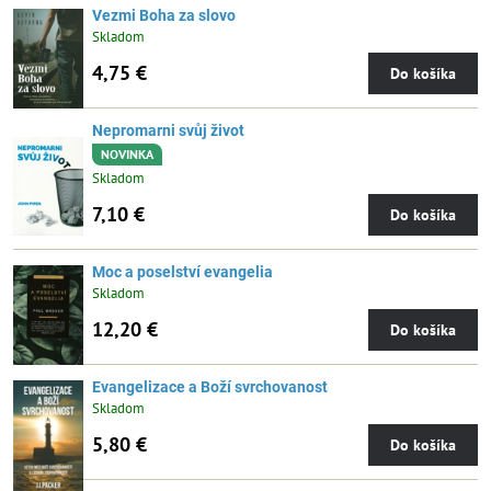
Vezmi Boha za slovo
Skladom
4,75 €
Do košíka
Nepromarni svůj život
NOVINKA
Skladom
7,10 €
Do košíka
Moc a poselství evangelia
Skladom
12,20 €
Do košíka
Evangelizace a Boží svrchovanost
Skladom
5,80 €
Do košíka