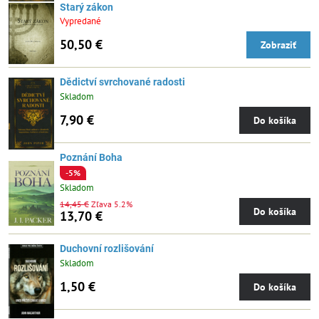
Starý zákon
Vypredané
50,50 €
Zobraziť
Dědictví svrchované radosti
Skladom
7,90 €
Do košíka
Poznání Boha
-5%
Skladom
14,45 €
Zľava 5.2%
Do košíka
13,70 €
Duchovní rozlišování
Skladom
1,50 €
Do košíka