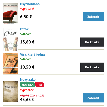
Psychoblábol
Vypredané
6,50 €
Zobraziť
Otrok
Skladom
13,80 €
Do košíka
Víra, která jedná
Skladom
10,50 €
Do košíka
Nový zákon
NOVINKA
-4%
Vypredané
47,67 €
Zľava 4.2%
Zobraziť
45,65 €