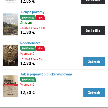
12,85 €
Tichý a pokorný
NOVINKA
-5%
Skladom
12,50 €
Zľava 5.6%
Do košíka
11,80 €
Podobenstvá
NOVINKA
-3%
Vypredané
13,20 €
Zľava 3%
Zobraziť
12,80 €
Jak si připravit biblické vyučování
NOVINKA
Vypredané
12,50 €
Zobraziť