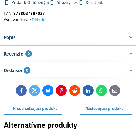
Pridať k Obľúbeným
Strážny pes
Doručenia
EAN:
9788087587027
Vydavateľstvo:
Didasko
Popis
Recenzie
0
Diskusia
0
Facebook
Twitter
Bluesky
Pinterest
Reddit
LinkedIn
WhatsApp
E-
mail
Predchádzajúci produkt
Nasledujúci produkt
Alternatívne produkty