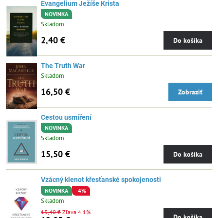
Evangelium Ježíše Krista
NOVINKA
Skladom
2,40 €
Do košíka
The Truth War
Skladom
16,50 €
Zobraziť
Cestou usmíření
NOVINKA
Skladom
15,50 €
Do košíka
Vzácný klenot křesťanské spokojenosti
NOVINKA
-4%
Skladom
13,40 €
Zľava 4.1%
Do košíka