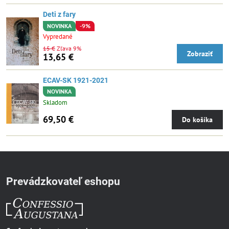
Deti z fary
NOVINKA
-9%
Vypredané
15 €
Zľava 9%
Zobraziť
13,65 €
ECAV-SK 1921-2021
NOVINKA
Skladom
69,50 €
Do košíka
Prevádzkovateľ eshopu