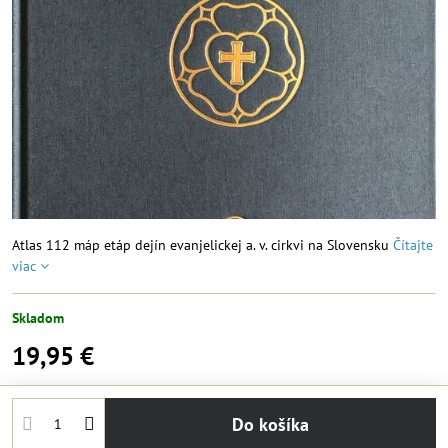
Atlas 112 máp etáp dejín evanjelickej a. v. cirkvi na Slovensku
Čítajte
viac
Skladom
19,95 €
Do košíka