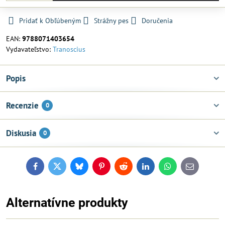
Pridať k Obľúbeným
Strážny pes
Doručenia
EAN:
9788071403654
Vydavateľstvo:
Tranoscius
Popis
Recenzie
0
Diskusia
0
Facebook
Twitter
Bluesky
Pinterest
Reddit
LinkedIn
WhatsApp
E-
mail
Alternatívne produkty