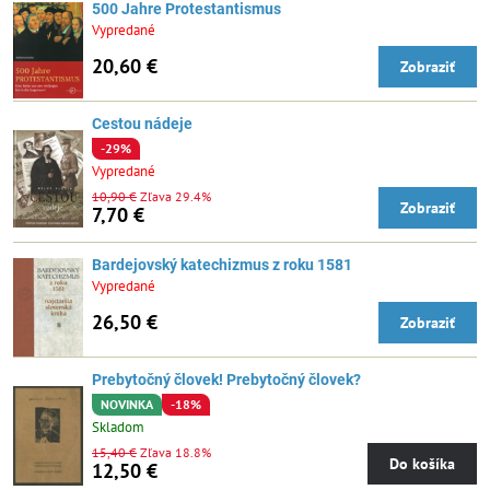
500 Jahre Protestantismus
Vypredané
20,60 €
Zobraziť
Cestou nádeje
-29%
Vypredané
10,90 €
Zľava 29.4%
Zobraziť
7,70 €
Bardejovský katechizmus z roku 1581
Vypredané
26,50 €
Zobraziť
Prebytočný človek! Prebytočný človek?
NOVINKA
-18%
Skladom
15,40 €
Zľava 18.8%
Do košíka
12,50 €