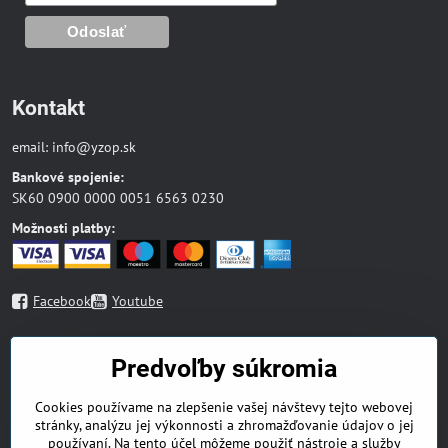
Kontakt
email:
info@yzop.sk
Bankové spojenie:
SK60 0900 0000 0051 6563 0230
Možnosti platby:
Facebook
Youtube
Mapa stránky
Predvoľby súkromia
Blog
Cookies používame na zlepšenie vašej návštevy tejto webovej
Náboženská literatúra
stránky, analýzu jej výkonnosti a zhromažďovanie údajov o jej
Beletria
používaní. Na tento účel môžeme použiť nástroje a služby