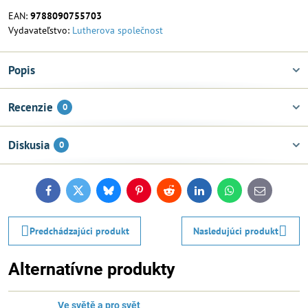
EAN:
9788090755703
Vydavateľstvo:
Lutherova společnost
Popis
Recenzie
0
Diskusia
0
Facebook
Twitter
Bluesky
Pinterest
Reddit
LinkedIn
WhatsApp
E-
mail
Predchádzajúci produkt
Nasledujúci produkt
Alternatívne produkty
Ve světě a pro svět