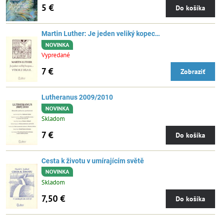
5 €
Do košíka
Martin Luther: Je jeden veliký kopec…
NOVINKA
Vypredané
7 €
Zobraziť
Lutheranus 2009/2010
NOVINKA
Skladom
7 €
Do košíka
Cesta k životu v umírajícím světě
NOVINKA
Skladom
7,50 €
Do košíka