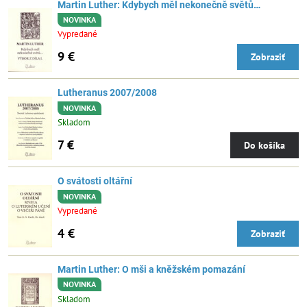
Martin Luther: Kdybych měl nekonečně světů…
NOVINKA
Vypredané
9 €
Zobraziť
Lutheranus 2007/2008
NOVINKA
Skladom
7 €
Do košíka
O svátosti oltářní
NOVINKA
Vypredané
4 €
Zobraziť
Martin Luther: O mši a kněžském pomazání
NOVINKA
Skladom