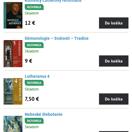
Kontexty Lutherovy reformace
NOVINKA
Skladom
12 €
Do košíka
Démonologie – Svátosti – Tradice
NOVINKA
Skladom
9 €
Do košíka
Lutheranus 4
NOVINKA
Skladom
7,50 €
Do košíka
Nebeské štebotanie
NOVINKA
Skladom