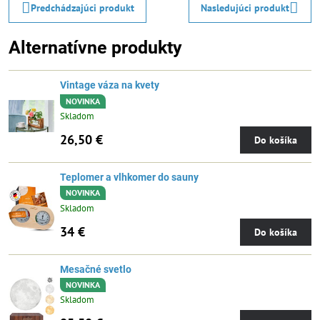
Predchádzajúci produkt
Nasledujúci produkt
Alternatívne produkty
Vintage váza na kvety
NOVINKA
Skladom
26,50 €
Do košíka
Teplomer a vlhkomer do sauny
NOVINKA
Skladom
34 €
Do košíka
Mesačné svetlo
NOVINKA
Skladom