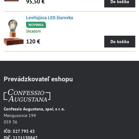
95,50 €
Do košíka
Levitujúca LED žiarovka
NOVINKA
Skladom
120 €
Do košíka
Prevádzkovateľ eshopu
Confessio Augustana, spol. s r. o.
Mengusovce 194
059 36
IČO: 527 793 43
DIČ: 2121130847