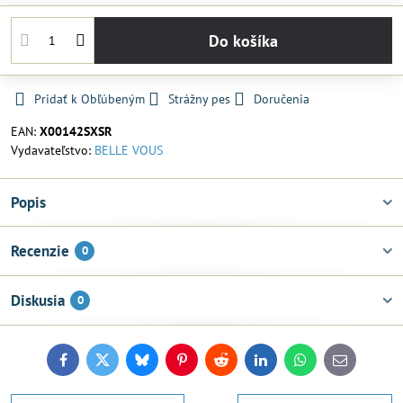
Do košíka
Pridať k Obľúbeným
Strážny pes
Doručenia
EAN:
X00142SXSR
Vydavateľstvo:
BELLE VOUS
Popis
Recenzie
0
Diskusia
0
Facebook
Twitter
Bluesky
Pinterest
Reddit
LinkedIn
WhatsApp
E-
mail