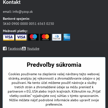
Kontakt
email:
info@yzop.sk
Bankové spojenie:
SK60 0900 0000 0051 6563 0230
Možnosti platby:
Facebook
Youtube
Mapa stránky
Predvoľby súkromia
Blog
Cookies používame na zlepšenie vašej návštevy tejto webovej
Náboženská literatúra
stránky, analýzu jej výkonnosti a zhromažďovanie údajov o jej
Beletria
používaní. Na tento účel môžeme použiť nástroje a služby
Odborná literatúra
tretích strán a zhromaždené údaje sa môžu preniesť k
Deti a mládež
partnerom v EÚ, USA alebo iných krajinách. Kliknutím na „Prijať
DVD
všetky cookies“ vyjadrujete svoj súhlas s týmto spracovaním.
Nižšie môžete nájsť podrobné informácie alebo upraviť svoje
Zdravá výživa
preferencie.
Doplnky