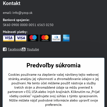
Kontakt
email:
info@yzop.sk
Bankové spojenie:
SK60 0900 0000 0051 6563 0230
Možnosti platby:
Facebook
Youtube
Mapa stránky
Predvoľby súkromia
Blog
Cookies používame na zlepšenie vašej návštevy tejto webovej
Náboženská literatúra
stránky, analýzu jej výkonnosti a zhromažďovanie údajov o jej
Beletria
používaní. Na tento účel môžeme použiť nástroje a služby
Odborná literatúra
tretích strán a zhromaždené údaje sa môžu preniesť k
Deti a mládež
partnerom v EÚ, USA alebo iných krajinách. Kliknutím na „Prijať
DVD
všetky cookies“ vyjadrujete svoj súhlas s týmto spracovaním.
Nižšie môžete nájsť podrobné informácie alebo upraviť svoje
Zdravá výživa
preferencie.
Doplnky