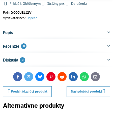
Pridať k Obľúbeným
Strážny pes
Doručenia
EAN:
X000UB1GJV
Vydavateľstvo:
Ugreen
Popis
Recenzie
0
Diskusia
0
Facebook
Twitter
Bluesky
Pinterest
Reddit
LinkedIn
WhatsApp
E-
mail
Predchádzajúci produkt
Nasledujúci produkt
Alternatívne produkty