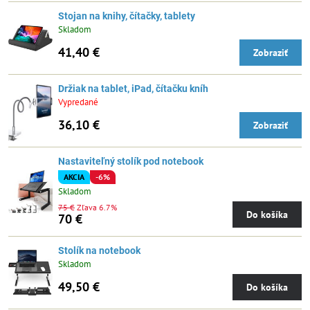
Stojan na knihy, čítačky, tablety
Skladom
41,40 €
Zobraziť
Držiak na tablet, iPad, čítačku kníh
Vypredané
36,10 €
Zobraziť
Nastaviteľný stolík pod notebook
AKCIA
-6%
Skladom
75 €
Zľava 6.7%
Do košíka
70 €
Stolík na notebook
Skladom
49,50 €
Do košíka