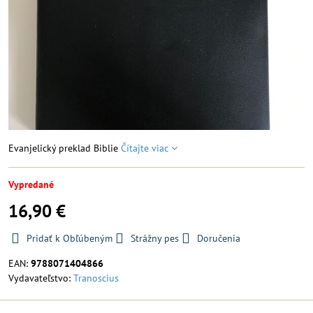
Evanjelický preklad Biblie
Čítajte viac
Vypredané
16,90 €
Pridať k Obľúbeným
Strážny pes
Doručenia
EAN:
9788071404866
Vydavateľstvo:
Tranoscius