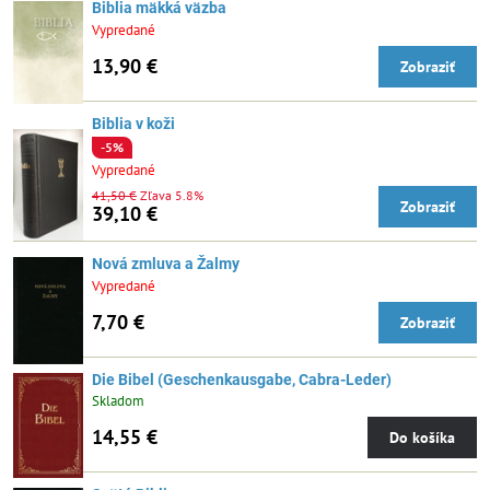
Biblia mäkká väzba
Vypredané
13,90 €
Zobraziť
Biblia v koži
-5%
Vypredané
41,50 €
Zľava 5.8%
Zobraziť
39,10 €
Nová zmluva a Žalmy
Vypredané
7,70 €
Zobraziť
Die Bibel (Geschenkausgabe, Cabra-Leder)
Skladom
14,55 €
Do košíka