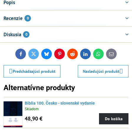
Popis
Recenzie
0
Diskusia
0
Facebook
Twitter
Bluesky
Pinterest
Reddit
LinkedIn
WhatsApp
E-
mail
Predchádzajúci produkt
Nasledujúci produkt
Alternatívne produkty
Biblia 100. Česko - slovenské vydanie
Skladom
48,90 €
Do košíka