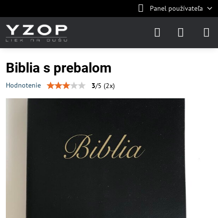
Panel používateľa
Biblia s prebalom
Hodnotenie
3
/
5
(
2
x)