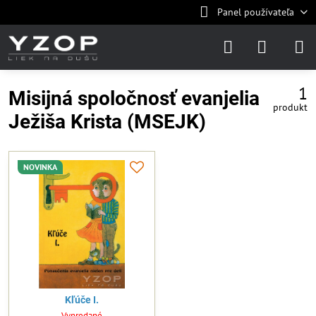
Panel používateľa
1
Misijná spoločnosť evanjelia
produkt
Ježiša Krista (MSEJK)
NOVINKA
Kľúče I.
Vypredané