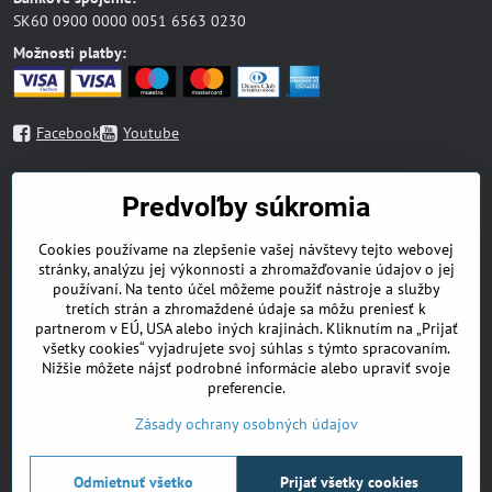
SK60 0900 0000 0051 6563 0230
Možnosti platby:
Facebook
Youtube
Mapa stránky
Predvoľby súkromia
Blog
Cookies používame na zlepšenie vašej návštevy tejto webovej
Náboženská literatúra
stránky, analýzu jej výkonnosti a zhromažďovanie údajov o jej
Beletria
používaní. Na tento účel môžeme použiť nástroje a služby
Odborná literatúra
tretích strán a zhromaždené údaje sa môžu preniesť k
Deti a mládež
partnerom v EÚ, USA alebo iných krajinách. Kliknutím na „Prijať
DVD
všetky cookies“ vyjadrujete svoj súhlas s týmto spracovaním.
Nižšie môžete nájsť podrobné informácie alebo upraviť svoje
Zdravá výživa
preferencie.
Doplnky
Kontakt
Zásady ochrany osobných údajov
Odmietnuť všetko
Prijať všetky cookies
©
2026
Copyright