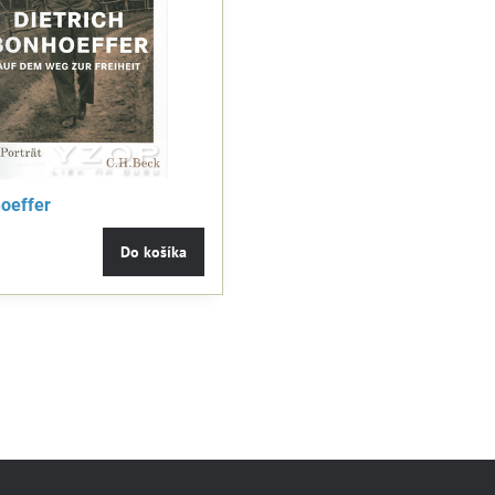
11,99 €
50%
a 2025 - 2026
Ježíš Kristus, jak ho možná neznáte
Jur
17.
Skladom
Skl
Do košíka
Do košíka
9,90 €
13
hoeffer
Do košíka