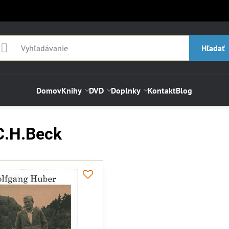
Hľadať
Domov
Knihy
DVD
Doplnky
Kontakt
Blog
C.H.Beck
NOVINKA
N