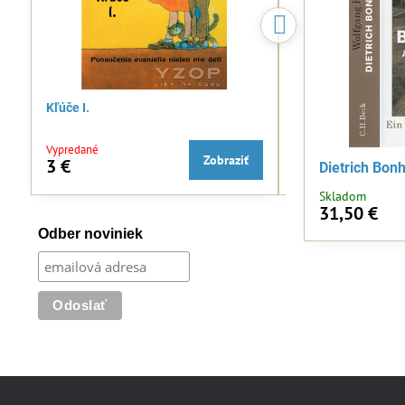
Kľúče I.
Smieť žiť pre Krist
Vypredané
Skladom
Zobraziť
3 €
5,99 €
Dietrich Bon
Skladom
31,50 €
Odber noviniek